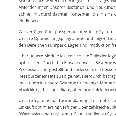
Kunden auch weiterhin bei logistischen Fragestel
Anforderungen unserer Bestands- und Neukunden 
schnell mit durchdachten Konzepten, die in eine 
einfließen.
Wir verfügen über passgenau integrierte Systeme f
Unsere Optimierungsprogramme und -algorithmen 
den Bereichen Fuhrpark, Lager und Produktion fre
Über unsere Module lassen sich alle Teile der lo
optimieren. Durch den Einsatz unserer Systeme wi
Prozesse sichergestellt und anderseits ein besse
Ressourceneinsatz zu Folge hat. Hierdurch beträgt 
Investition in unsere Systeme nur wenige Monate.
Abwicklung der Logistikaufgaben und zufriedene
Unsere Systeme für Tourenplanung, Telematik, 
Einkaufsoptimierung verfügen über zahlreiche „pl
(Warenwirtschaftssysteme). Schnittstellen zu Sy