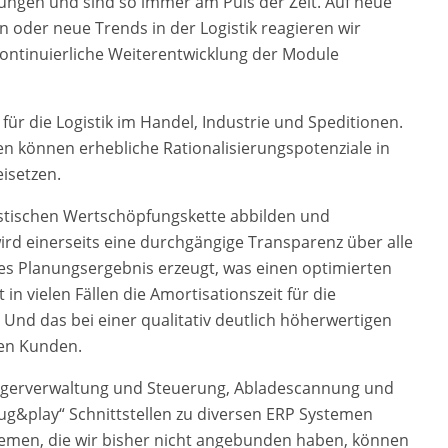
lungen und sind so immer am Puls der Zeit. Auf neue
oder neue Trends in der Logistik reagieren wir
kontinuierliche Weiterentwicklung der Module
ür die Logistik im Handel, Industrie und Speditionen.
können erhebliche Rationalisierungspotenziale in
isetzen.
gistischen Wertschöpfungskette abbilden und
rd einerseits eine durchgängige Transparenz über alle
res Planungsergebnis erzeugt, was einen optimierten
in vielen Fällen die Amortisationszeit für die
 Und das bei einer qualitativ deutlich höherwertigen
ren Kunden.
Lagerverwaltung und Steuerung, Abladescannung und
ug&play“ Schnittstellen zu diversen ERP Systemen
stemen, die wir bisher nicht angebunden haben, können