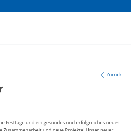
Zurück
r
e Festtage und ein gesundes und erfolgreiches neues
iche Zusammenarbeit und neue Projekte! Unser neuer