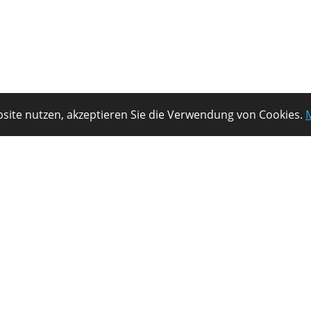
site nutzen, akzeptieren Sie die Verwendung von Cookies.
Der starke Partner zur Optimierung
Ihrer Logistik.
t GmbH
· Mollwitzstraße 12 ·
14059 Berlin
·
Tel. +49 (0)30 610 82 09 07
·
info@t