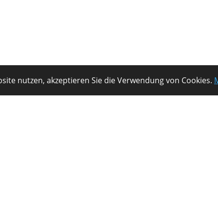
site nutzen, akzeptieren Sie die Verwendung von Cookies.
Der starke Partner zur Optimierung
Ihrer Logistik.
t GmbH
· Mollwitzstraße 12 ·
14059 Berlin
·
Tel. +49 (0)30 610 82 09 07
·
info@t