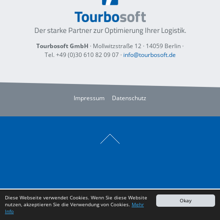
Der starke Partner zur Optimierung
Ihrer Logistik.
Tourbosoft GmbH
· Mollwitzstraße 12 ·
14059 Berlin
·
Tel. +49 (0)30 610 82 09 07
·
info@tourbosoft.de
Impressum
Datenschutz
Diese Webseite verwendet Cookies. Wenn Sie diese Website
Okay
nutzen, akzeptieren Sie die Verwendung von Cookies.
Mehr
Info