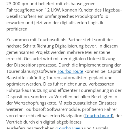
23.000 qm und beliefert mittels hauseigener
Fahrzeugflotte von 12 LKW, können Kunden des Hagebau-
Gesellschafters ein umfangreiches Produktportfolio
erwarten und jetzt von der digitalisierten Logistik
profitieren.
Zusammen mit Tourbosoft als Partner steht somit der
nächste Schritt Richtung Digitalisierung bevor. In diesem
gemeinsamen Projekt werden mehrere Meilensteine
erreicht. Gestartet wird mit der digitalen Unterstützung
der Dispositionsprozesse. Durch die Implementierung der
Tourenplanungssoftware
Tourbo.route
können bei Capital
Baustoffe zukünftig Touren automatisiert geplant und
optimiert werden. Dies führt nicht nur zu verbesserten
Fuhrparkausnutzung und effizienter Tourenplanung in der
Disposition, sondern zu Vorteilen bei allen Beteiligten in
der Wertschöpfungskette. Mittels zusätzlichen Einsatzes
weiterer Tourbosoft Softwaremodule, profitieren Fahrer
von einer echtzeitbasierten Navigation (
Tourbo.board
), der
Vertrieb durch ein digital abgebildetes
Auslieferungsgeschehen (
Tourbo.view
) und Capitals