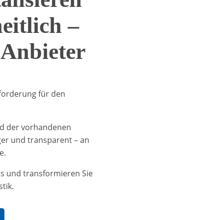
eitlich –
 Anbieter
sforderung für den
und der vorhandenen
iger und transparent – an
e.
ess und transformieren Sie
tik.