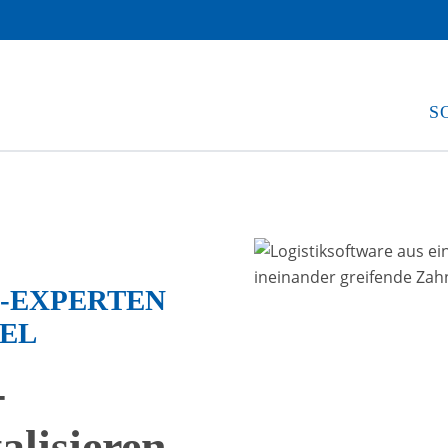
S
E-EXPERTEN
EL
-
alisieren