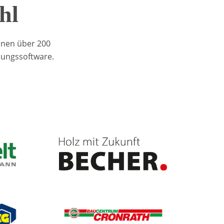
hl
anen über 200
nungssoftware.